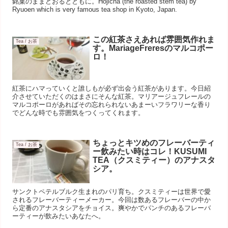
銘菓のままどおるとともに。Hojicha (the roasted stem tea) by
Ryuoen which is very famous tea shop in Kyoto, Japan.
この紅茶さえあれば雰囲気作れま
Tea / お茶
す。MariageFreresのマルコポー
ロ！
紅茶にハマっていくと誰しもが必ず出会う紅茶があります。今日紹
介させていただくのはまさにそんな紅茶。マリアージュフレールの
マルコポーロがあればその忘れられないあまーいフラワリーな香り
でどんな時でも雰囲気をつくってくれます。
ちょっとキツめのフレーバーティ
Tea / お茶
ー飲みたい時はコレ！KUSUMI
TEA（クスミティー）のアナスタ
シア。
サンクトペテルブルク生まれのパリ育ち。クスミティーは世界で愛
されるフレーバーティーメーカー。今回は数あるフレーバーの中か
ら定番のアナスタシアをチョイス。爽やかでパンチのあるフレーバ
ーティーが飲みたいあなたへ。