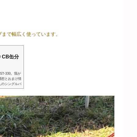
ブまで幅広く使っています。
0 CB缶分
ST-330。我が
感想とおまけ情
んのシングルバ