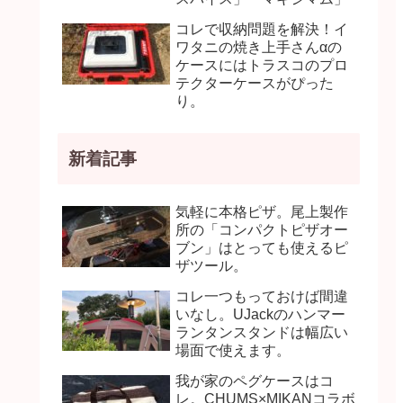
コレで収納問題を解決！イ
ワタニの焼き上手さんαの
ケースにはトラスコのプロ
テクターケースがぴった
り。
新着記事
気軽に本格ピザ。尾上製作
所の「コンパクトピザオー
ブン」はとっても使えるピ
ザツール。
コレ一つもっておけば間違
いなし。UJackのハンマー
ランタンスタンドは幅広い
場面で使えます。
我が家のペグケースはコ
レ。CHUMS×MIKANコラボ