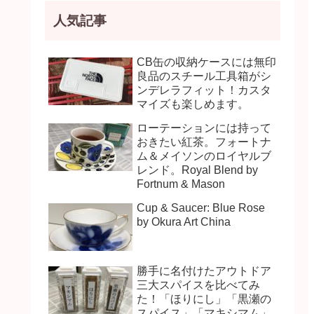
人気記事
CB缶の収納ケースには無印
良品のスチール工具箱がシ
ンデレラフィット！カスタ
マイズも楽しめます。
ローテーションには持って
おきたい紅茶。フォートナ
ム＆メイソンのロイヤルブ
レンド。Royal Blend by
Fortnum & Mason
Cup & Saucer: Blue Rose
by Okura Art China
勝手に名付けたアウトドア
三大スパイスを比べてみ
た！「ほりにし」「黒瀬の
スパイス」「マキシマム」