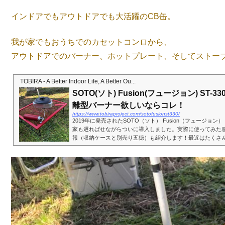
インドアでもアウトドアでも大活躍のCB缶。
我が家でもおうちでのカセットコンロから、
アウトドアでのバーナー、ホットプレート、そしてストー
TOBIRA - A Better Indoor Life, A Better Ou...
SOTO(ソト) Fusion(フュージョン) ST-33
離型バーナー欲しいならコレ！
https://www.tobiraproject.com/sotofusionst330/
2019年に発売されたSOTO（ソト） Fusion（フュージョン） 
家も遅ればせながらついに導入しました。実際に使ってみた
報（収納ケースと別売り五徳）も紹介します！最近はたくさ
ーナーが発売されていて何を買っていいか迷いま...