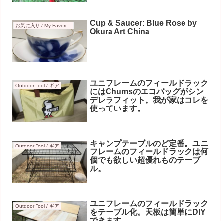
Cup & Saucer: Blue Rose by
お気に入り / My Favorites
Okura Art China
ユニフレームのフィールドラック
Outdoor Tool / ギア
にはChumsのエコバッグがシン
デレラフィット。我が家はコレを
使っています。
キャンプテーブルのど定番。ユニ
Outdoor Tool / ギア
フレームのフィールドラックは何
個でも欲しい超優れものテーブ
ル。
ユニフレームのフィールドラック
Outdoor Tool / ギア
をテーブル化。天板は簡単にDIY
できます。