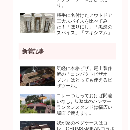
り。
勝手に名付けたアウトドア
三大スパイスを比べてみ
た！「ほりにし」「黒瀬の
スパイス」「マキシマム」
新着記事
気軽に本格ピザ。尾上製作
所の「コンパクトピザオー
ブン」はとっても使えるピ
ザツール。
コレ一つもっておけば間違
いなし。UJackのハンマー
ランタンスタンドは幅広い
場面で使えます。
我が家のペグケースはコ
レ。CHUMS×MIKANコラボ