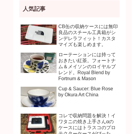
人気記事
CB缶の収納ケースには無印
良品のスチール工具箱がシ
ンデレラフィット！カスタ
マイズも楽しめます。
ローテーションには持って
おきたい紅茶。フォートナ
ム＆メイソンのロイヤルブ
レンド。Royal Blend by
Fortnum & Mason
Cup & Saucer: Blue Rose
by Okura Art China
コレで収納問題を解決！イ
ワタニの焼き上手さんαの
ケースにはトラスコのプロ
テクターケースがぴった