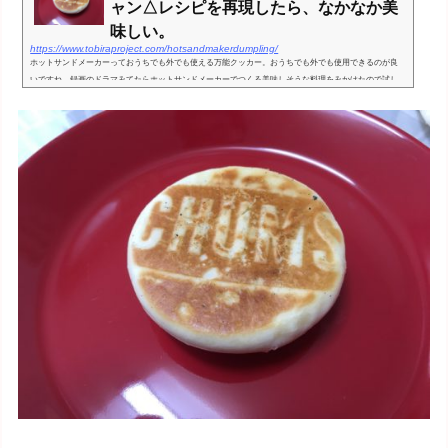
ャン△レシピを再現したら、なかなか美
味しい。
https://www.tobiraproject.com/hotsandmakerdumpling/
ホットサンドメーカーっておうちでも外でも使える万能クッカー。おうちでも外でも使用できるのが良
いですね。録画のドラマみてたらホットサンドメーカーでつくる美味しそうな料理をみかけたので試し
てみました。見た目のインパクトもあってキャンプの料理にも使えそ...