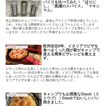
パイスを比べてみた！「ほりに
し」「黒瀬のスパイス」「マキシ
マム」
世は空前のキャンプブーム。多様なアウトドア料理が増えていくに
つれ、それに合う調味料やスパイスもいまブームとなっています
ね。 我が家も普通の塩コショウからラインナップを増やしていって
いますが、スパイスボックスに常備するスパイスが決まっ...
欧州在住9年、イタリアでピザを
Camping / キャンプ
食べまくった我が家がキャンプで
使える簡単ピザレシピを教えま
す。
ピザって何か人を楽しくさせたり幸せにさせる響きがありますよ
ね。 ヨーロッパ在住が長かった我が家。イタリア料理がとても身近
にあったのでいろんなピザに触れる機会がありました。 今回は、イ
タリアでピザを食べまくった我が家のピザレシピ...
キャンプでもお洒落なStaub（ス
Camping / キャンプ
トウブ）！Staubでおいしいパン
焼きました。