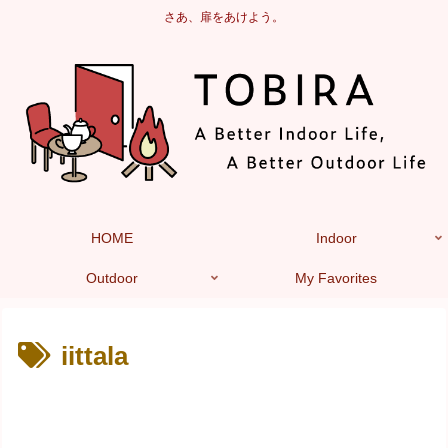
さあ、扉をあけよう。
HOME
Indoor
Outdoor
My Favorites
iittala