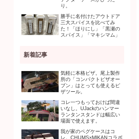
り。
勝手に名付けたアウトドア
三大スパイスを比べてみ
た！「ほりにし」「黒瀬の
スパイス」「マキシマム」
新着記事
気軽に本格ピザ。尾上製作
所の「コンパクトピザオー
ブン」はとっても使えるピ
ザツール。
コレ一つもっておけば間違
いなし。UJackのハンマー
ランタンスタンドは幅広い
場面で使えます。
我が家のペグケースはコ
レ。CHUMS×MIKANコラボ