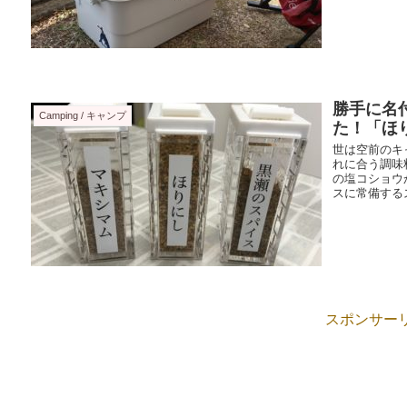
勝手に名
Camping / キャンプ
た！「ほ
世は空前のキ
れに合う調味
の塩コショウ
スに常備するス
スポンサー