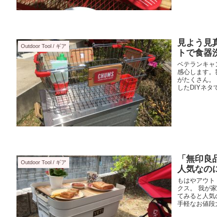
見よう見
Outdoor Tool / ギア
トで食器
ベテランキャ
感心します。
がたくさん。
したDIYネタで
「無印良
Outdoor Tool / ギア
人気なの
もはやアウト
クス。 我が
てみると人気
手軽なお値段大