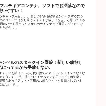
reのマルチギアコンテナ。ソフトでお洒落なので
使いやすい！
るキャンプ用品。。。 自分の好みも経験値がアップするにつ
次のコンテナは少し違うテイストが欲しいなぁ、と思ってくる
今日はハード系ボックスからのラインナップ展開にぴったりな
を紹介し...
モンベルのスタックイン野箸！新しい箸欲し
気にってるから手放せない。
キャンプを続けていると使い捨てのアイテムがメインでなくな
でてきます。 使い捨てのアイテムでまず思いつくのがお箸。
影響もあってアウトドア用のお箸もたくさん販売されていま
類がたくさ...