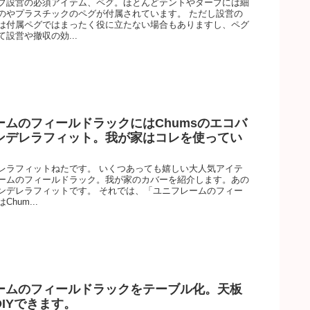
プ設営の必須アイテム、ペグ。ほとんどテントやタープには細
のやプラスチックのペグが付属されています。 ただし設営の
は付属ペグではまったく役に立たない場合もありますし、ペグ
設営や撤収の効...
ームのフィールドラックにはChumsのエコバ
ンデレラフィット。我が家はコレを使ってい
レラフィットねたです。 いくつあっても嬉しい大人気アイテ
ームのフィールドラック。我が家のカバーを紹介します。あの
ンデレラフィットです。 それでは、「ユニフレームのフィー
hum...
ームのフィールドラックをテーブル化。天板
IYできます。