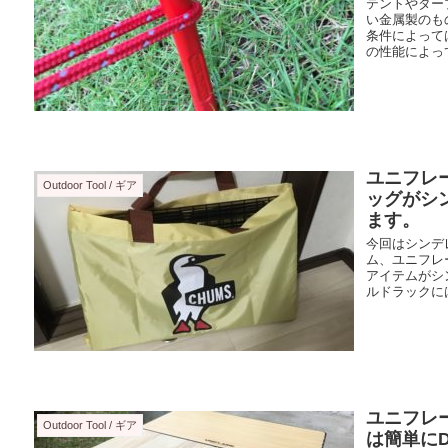
テントやター
い金属製のも
条件によって
の性能によって
ユニフレ
Outdoor Tool / ギア
ッグがシ
ます。
今回はシンデ
ム、ユニフレ
アイテムがシ
ルドラックにはC
ユニフレ
Outdoor Tool / ギア
は簡単にD