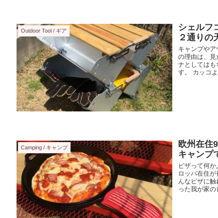
シェルフ
Outdoor Tool / ギア
２通りの
キャンプやア
の理由は、見
ナとしてはも
す。 カッコよ
欧州在住
Camping / キャンプ
キャンプ
ピザって何か
ロッパ在住が
んなピザに触
った我が家のピ