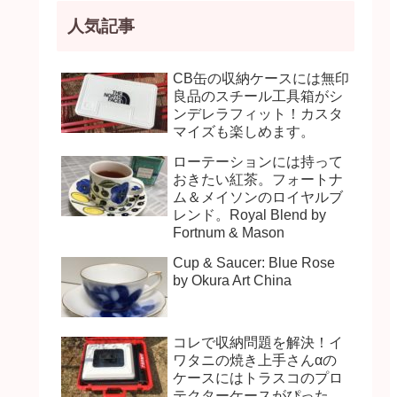
人気記事
CB缶の収納ケースには無印
良品のスチール工具箱がシ
ンデレラフィット！カスタ
マイズも楽しめます。
ローテーションには持って
おきたい紅茶。フォートナ
ム＆メイソンのロイヤルブ
レンド。Royal Blend by
Fortnum & Mason
Cup & Saucer: Blue Rose
by Okura Art China
コレで収納問題を解決！イ
ワタニの焼き上手さんαの
ケースにはトラスコのプロ
テクターケースがぴった