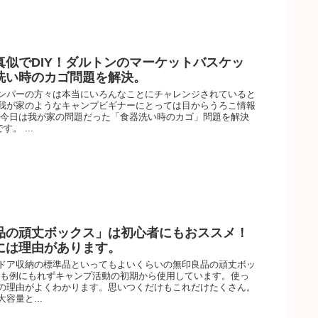
真似でDIY！ダルトンのマーケットバスケッ
洗い時のカゴ問題を解決。
ンパーの方々は本当にいろんなことにチャレンジされていると
我が家のようなキャンプビギナーにとっては目からうろこ情報
 今日は我が家の問題だった「食器洗い時のカゴ」問題を解決
す。 ...
品の頑丈ボックス」は初心者にもおススメ！
には理由があります。
ドア収納の標準品といってもよいくらいの無印良品の頑丈ボッ
家も例にもれずキャンプ活動の初期から使用しています。使っ
の理由がよくわかります。思いつくだけもこれだけたくさん。
容量と...