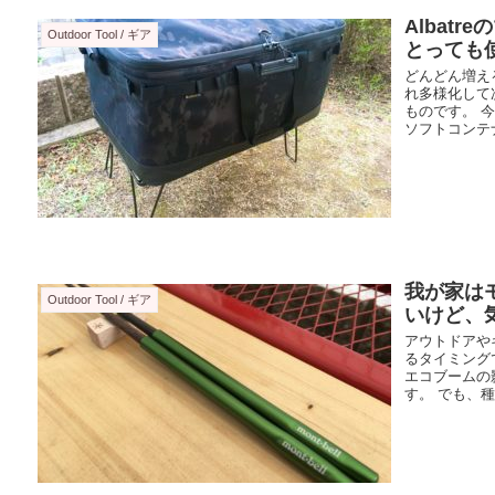
Albat
Outdoor Tool / ギア
とっても
どんどん増え
れ多様化して
ものです。 
ソフトコンテナ
我が家は
Outdoor Tool / ギア
いけど、
アウトドアや
るタイミング
エコブームの
す。 でも、種