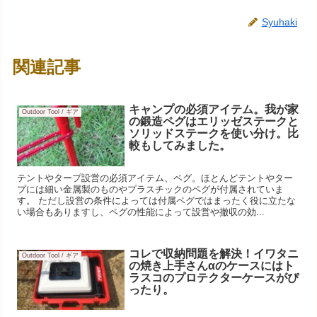
Syuhaki
関連記事
キャンプの必須アイテム。我が家
Outdoor Tool / ギア
の鍛造ペグはエリッゼステークと
ソリッドステークを使い分け。比
較もしてみました。
テントやタープ設営の必須アイテム、ペグ。ほとんどテントやター
プには細い金属製のものやプラスチックのペグが付属されていま
す。 ただし設営の条件によっては付属ペグではまったく役に立たな
い場合もありますし、ペグの性能によって設営や撤収の効...
コレで収納問題を解決！イワタニ
Outdoor Tool / ギア
の焼き上手さんαのケースにはト
ラスコのプロテクターケースがぴ
ったり。