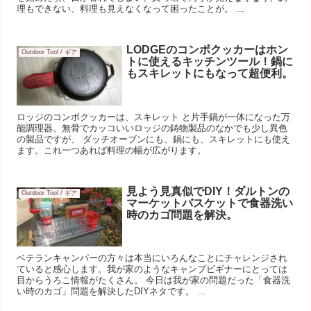
理もできない、料理も見えなくなって困ったことが。 ...
LODGEのコンボクッカーはホン
Outdoor Tool / ギア
トに使えるキッチンツール！鍋に
もスキレットにもなって超便利。
ロッジのコンボクッカーは、スキレット と片手鍋が一体になった万
能調理器。無骨でカッコいいロッジの鋳物製品のなかでも少し異色
の製品ですが、 ダッチオーブンにも、鍋にも、スキレットにも使え
ます。これ一つあれば料理の幅が広がります。
見よう見真似でDIY！ダルトンの
Outdoor Tool / ギア
マーケットバスケットで食器洗い
時のカゴ問題を解決。
ベテランキャンパーの方々は本当にいろんなことにチャレンジされ
ていると感心します。我が家のようなキャンプビギナーにとっては
目からうろこ情報がたくさん。 今日は我が家の問題だった「食器洗
い時のカゴ」問題を解決したDIYネタです。 ...