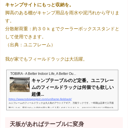
キャンプサイトにもっと収納を。
脚高のある棚がキャンプ用品を雨水や泥汚れから守りま
す。
分散耐荷重：約３０ｋｇでクーラーボックススタンドと
して使用できます。
（出典：ユニフレーム）
我が家でもフィールドラックは大活躍。
TOBIRA - A Better Indoor Life, A Better Ou...
キャンプテーブルのど定番。ユニフレー
ムのフィールドラックは何個でも欲しい
超優...
https://www.tobiraproject.com/uniframe-fieldrack/
ユニフレームのフィールドラックは大人気のアウトドアギア、万能ラックです。一時期は品薄で入手困
難でしたが、最近はやっと供給が落ち着いて入手しやすくなりました。それだけ人気なのには理由があ
ります。我が家もフィールドラックは4つ所有していますが、本当に何...
天板があればテーブルに変身