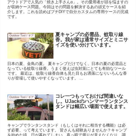
アウトドアで人気の「焼き上手さんα」。その愛用者が頭を悩ますの
が収納ケース問題。今回はその問題を解決するあの頑丈ケースを紹
介します。これを読めばプチDIYで自分カスタムの専用ケースの完成
です。
夏キャンプの必需品、蚊取り線
Outdoor Tool / ギア
香。我が家は通常サイズとミニサ
イズを使い分けています。
日本の夏、金鳥の夏。 夏キャンプだけでなく、日本の夏の必需品と
なっている蚊取り線香。うまく使えば虫対策にとても有効なツール
です。 最近は、蚊取り線香自体も見た目もお洒落になりいろんな香
りが登場して使いやすくなっています。 ...
コレ一つもっておけば間違いな
Outdoor Tool / ギア
し。UJackのハンマーランタンス
タンドは幅広い場面で使えます。
キャンプでランタンスタンド（もしくはそれに相当する機能）は必
ず必要、って考えています。 皆さんも経験ありませんか？キャンプ
を始めた頃、日が暮れてしまい、真っ暗で周りが見えなくなり、調